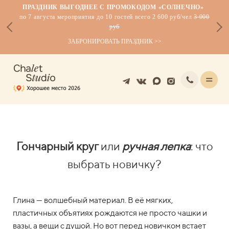
ПРАЗДНИК ВЫГОДНЕЕ С ПРОМОКОДОМ
«СОЛНЕЧНО
»
по 7 августа мероприятия до 10 гостей всего 2 600 руб/чел
3 000
руб
ЗАБРОНИРОВАТЬ ПРАЗДНИК >>
Гончарный круг
или
ручная лепка
: что
выбрать новичку?
Глина — волшебный материал. В её мягких,
пластичных объятиях рождаются не просто чашки и
вазы, а вещи с душой. Но вот перед новичком встает