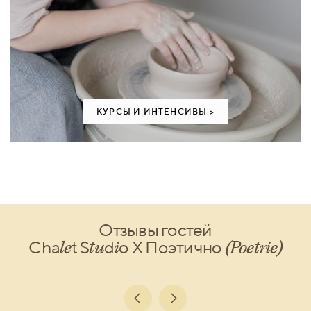
КУРСЫ И ИНТЕНСИВЫ >
Отзывы гостей
le
tu
i
(Poetrie)
Cha
t S
d
o X Поэтично