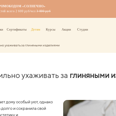
ПРОМОКОДОМ
«СОЛНЕЧНО
»
стей всего 2 600 руб/чел
3 000 руб
ки
Сертификаты
Детям
Курсы
Акции
Студии
но ухаживать за глиняными изделиями
ильно ухаживать за
глиняными и
ет дому особый уют, однако
 долго и сохранила свой
стетику и