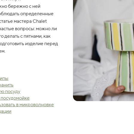
жно бережно с ней
соблюдать определенные
статье мастера Chalet
 частые вопросы: можно ли
о делать с пятнами, как
подготовить изделие перед
ем.
ципы
ранить
ую посуду
 посудомойке
зовать в микроволновке
дации