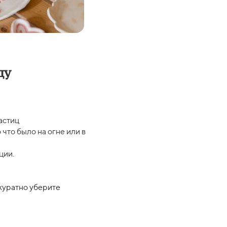
ду
астиц
что было на огне или в
ции.
ккуратно уберите