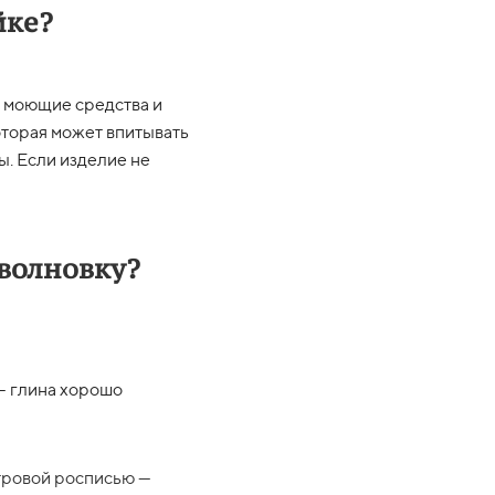
йке?
 моющие средства и
оторая может впитывать
ы. Если изделие не
волновку?
— глина хорошо
утровой росписью —