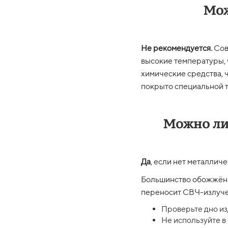
Мож
Не рекомендуется.
Сов
высокие температуры, 
химические средства, 
покрыто специальной т
Можно ли
Да
, если нет металлич
Большинство обожжённ
переносит СВЧ-излучен
Проверьте дно из
Не используйте в