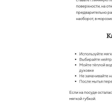
поверхности, на от
предварительно ра
наоборот, в морози
К
Используйте мягк
Выбирайте нейтра
Мойте тёплой вод
духовке
Не замачивайте н
После мытья пер
Если на посуде осталас
мягкой губкой.