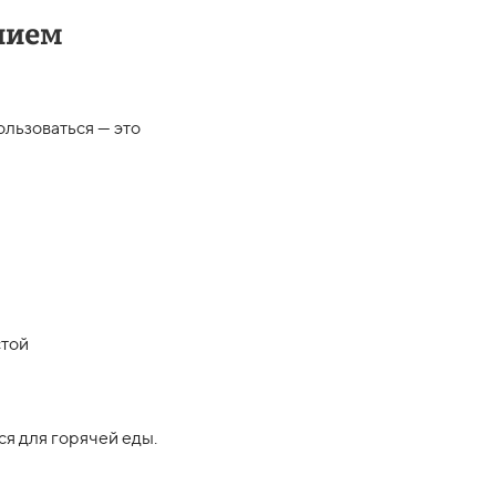
нием
ользоваться — это
стой
ся для горячей еды.