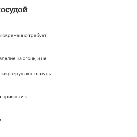
посудой
одновременно требует
делие на огонь, и не
ки разрушают глазурь
т привести к
.