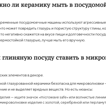
но ли керамику мыть в посудомо
ременные посудомоечные машины используют агрессивные
что может повредить глазурь и пористую структуру глины, к
что негативно скажется на вкусе пищи и долговечности посуд
ермостойкой глазурью, лучше мыть его вручную.
 глиняную посуду ставить в микро
еских элементов в декоре.
ой глазурованной керамики безопасна для микроволновки 
ие и не выделяет вредных веществ. Но есть нюансы:
делия — ищите значок «microwave safe» или волнистые линии
 микроволновке изделия с золотой, серебряной или перлам