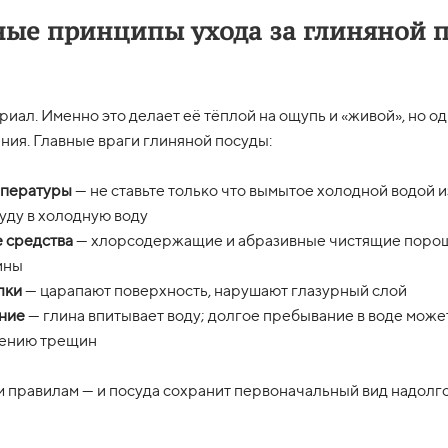
ые принципы ухода за глиняной 
риал. Именно это делает её тёплой на ощупь и «живой», но 
ия. Главные враги глиняной посуды:
мпературы
— не ставьте только что вымытое холодной водой из
уду в холодную воду
 средства
— хлорсодержащие и абразивные чистящие порош
ины
лки
— царапают поверхность, нарушают глазурный слой
ние
— глина впитывает воду; долгое пребывание в воде може
лению трещин
 правилам — и посуда сохранит первоначальный вид надолго