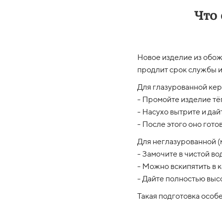
Что
Новое изделие из обож
продлит срок службы и
Для глазурованной кер
- Промойте изделие тё
- Насухо вытрите и да
- После этого оно гото
Для неглазурованной (
- Замочите в чистой во
- Можно вскипятить в к
- Дайте полностью выс
Такая подготовка особе