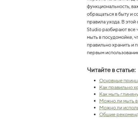
функциональность, ва
обращаться в быту и 
правила ухода. В этой 
Studio разбирают все
мыть в посудомойке, чт
правильно хранить и 
первым использовани
Читайте в статье:
Основные прин
Как правильно х
Как мыть глинян
Можно ли мыть в
Можно ли исполь
Общие рекомен