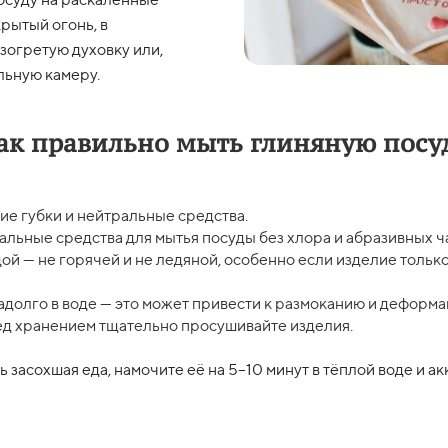
крытый огонь, в
зогретую духовку или,
льную камеру.
ак правильно мыть глиняную посу
ие губки и нейтральные средства.
льные средства для мытья посуды без хлора и абразивных ч
ой — не горячей и не ледяной, особенно если изделие только 
адолго в воде — это может привести к размоканию и деформа
ед хранением тщательно просушивайте изделия.
ь засохшая еда, намочите её на 5–10 минут в тёплой воде и а