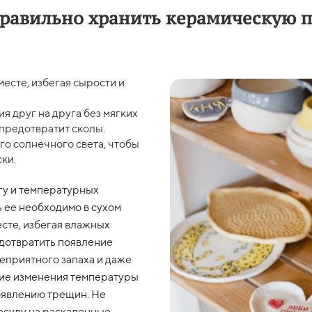
правильно хранить керамическую п
месте, избегая сырости и
ия друг на друга без мягких
 предотвратит сколы.
го солнечного света, чтобы
ки.
гу и температурных
 ее необходимо в сухом
сте, избегая влажных
едотвратить появление
неприятного запаха и даже
ие изменения температуры
оявлению трещин. Не
осуду на раскаленные