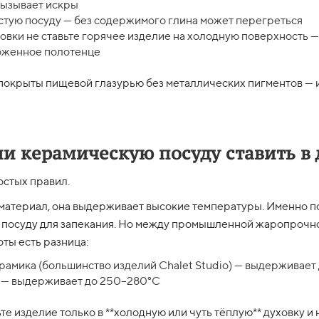
вызывает искры
стую посуду — без содержимого глина может перегреться
вки не ставьте горячее изделие на холодную поверхность —
ложенное полотенце
 покрыты пищевой глазурью без металлических пигментов — 
и керамическую посуду ставить в 
остых правил.
материал, она выдерживает высокие температуры. Именно по
 посуду для запекания. Но между промышленной жаропрочн
ты есть разница:
рамика (большинство изделий Chalet Studio) — выдерживает
 — выдерживает до 250–280°C
те изделие только в **холодную или чуть тёплую** духовку и 