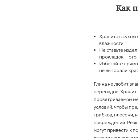
Как 
Храните в сухом 
влажности.
Не ставьте издел
прокладок — это
Избегайте прямо
не выгорали крас
Глина не любит вла
перепадов. Хранить
проветриваемом ме
условий, чтобы пр
грибков, плесени, 
повреждений. Резк
могут привести к п
ставьте глиняную п