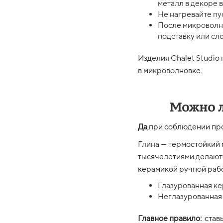
металл в декоре 
Не нагревайте пу
После микроволно
подставку или с
Изделия Chalet Studio
в микроволновке.
Можно л
Да
,при соблюдении пр
Глина — термостойкий 
тысячелетиями делают
керамикой ручной рабо
Глазурованная ке
Неглазурованная
Главное правило:
ставь