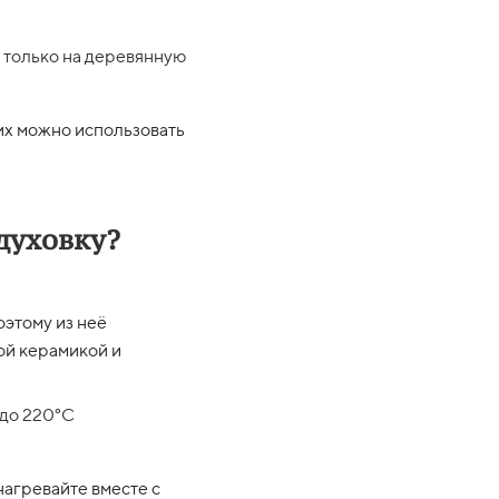
 только на деревянную
их можно использовать
духовку?
этому из неё
ой керамикой и
 до 220°C
нагревайте вместе с