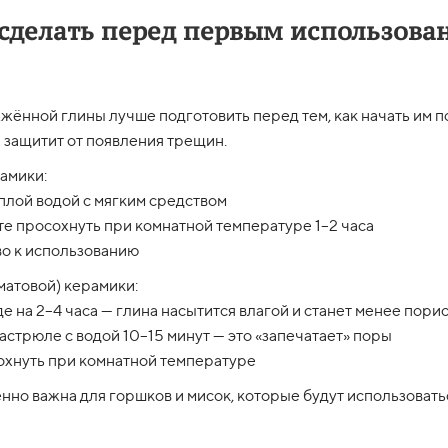
 сделать перед первым использова
жённой глины лучше подготовить перед тем, как начать им п
 защитит от появления трещин.
амики:
плой водой с мягким средством
йте просохнуть при комнатной температуре 1–2 часа
во к использованию
матовой) керамики:
де на 2–4 часа — глина насытится влагой и станет менее пори
астрюле с водой 10–15 минут — это «запечатает» поры
охнуть при комнатной температуре
нно важна для горшков и мисок, которые будут использовать