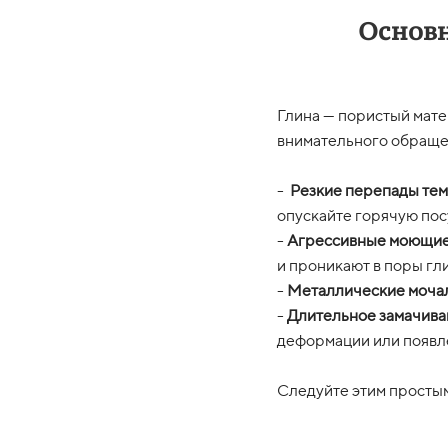
Основн
Глина — пористый мате
внимательного обращен
-
Резкие перепады те
опускайте горячую пос
-
Агрессивные моющие
и проникают в поры гл
-
Металлические моча
-
Длительное замачива
деформации или появ
Следуйте этим простым