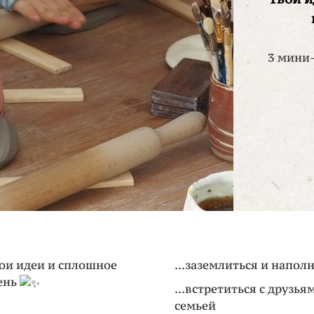
3 мини
твои идеи и сплошное
...заземлиться и напол
ень
...встретиться с друзь
семьей