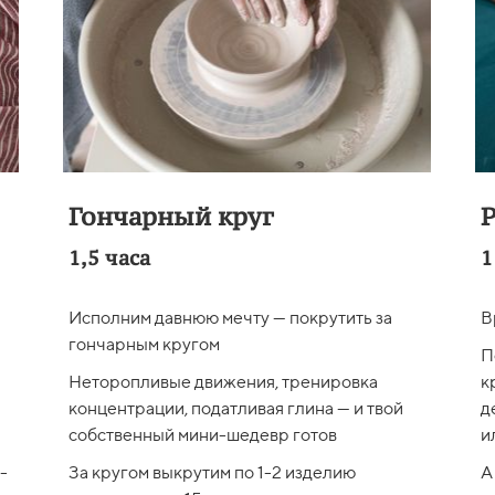
Гончарный круг
Р
1,5 часа
1
Исполним давнюю мечту — покрутить за
В
гончарным кругом
П
Неторопливые движения, тренировка
к
концентрации, податливая глина — и твой
д
собственный мини-шедевр готов
и
-
За кругом выкрутим по 1-2 изделию
А