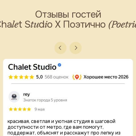
Отзывы гостей
le
tu
i
(Poetri
Cha
t S
d
o X Поэтично
красивая, светлая и уютная студия в шаговой
доступности от метро, где вам помогут,
поддержат, объяснят и расскажут про лепку из