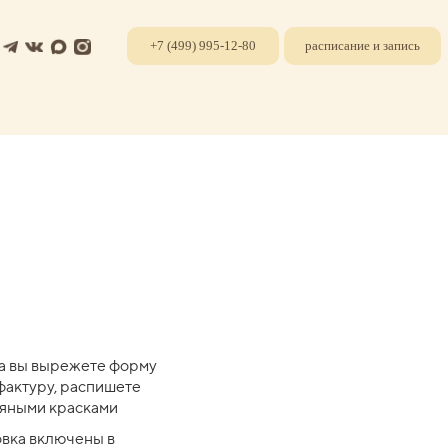
+7 (499) 995-12-80
расписание и запись
а вы вырежете форму
 фактуру, распишете
няными красками
овка включены в